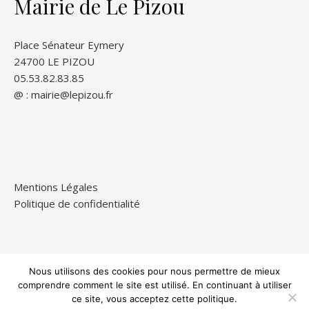
Mairie de Le Pizou
Place Sénateur Eymery
24700 LE PIZOU
05.53.82.83.85
@ :
mairie@lepizou.fr
Mentions Légales
Politique de confidentialité
Nous utilisons des cookies pour nous permettre de mieux
© 2026 | Site officiel Commune de Le Pizou - Dordogne (24) | Tous
comprendre comment le site est utilisé. En continuant à utiliser
droits réservés
ce site, vous acceptez cette politique.